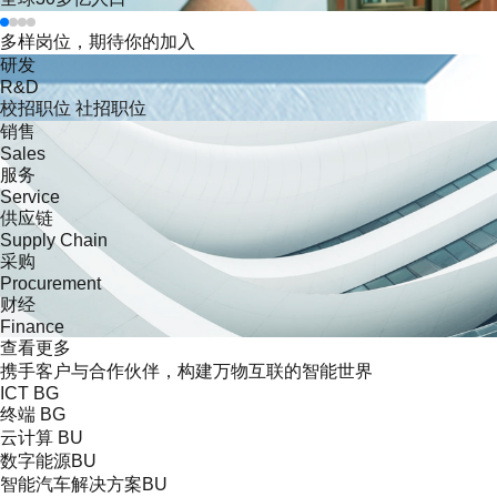
多样岗位
，期待你的加入
研发
R&D
校招职位
社招职位
销售
Sales
服务
Service
供应链
Supply Chain
采购
Procurement
财经
Finance
查看更多
携手客户与合作伙伴，
构建
万物互联
的智能世界
ICT BG
终端 BG
云计算 BU
数字能源BU
智能汽车解决方案BU