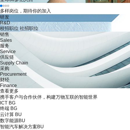
多样岗位
，期待你的加入
研发
R&D
校招职位
社招职位
销售
Sales
服务
Service
供应链
Supply Chain
采购
Procurement
财经
Finance
查看更多
携手客户与合作伙伴，
构建
万物互联
的智能世界
ICT BG
终端 BG
云计算 BU
数字能源BU
智能汽车解决方案BU