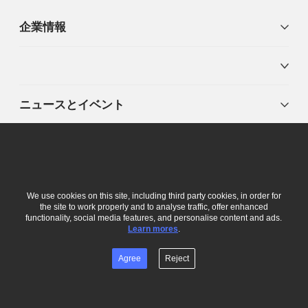
企業情報
ニュースとイベント
刊行物
Follow us
We use cookies on this site, including third party cookies, in order for
the site to work properly and to analyse traffic, offer enhanced
functionality, social media features, and personalise content and ads.
Learn mores
.
Agree
Reject
©2026 Huawei Technologies Co., Ltd.
プライバシーポリシー