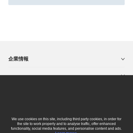
企業情報
ニュースとイベント
刊行物
We use cookies on this site, including third party cookies, in order for
the site to work properly and to analyse traffic, offer enhanced
Follow us
functionality, social media features, and personalise content and ads.